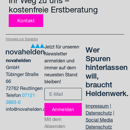
Ihr Weg zu uns –
kostenfreie Erstberatung
Kontakt
Hinweis zur Sprache
Jetzt für unseren
Wer
Newsletter
Spuren
novahelden
anmelden und
hinterlassen
GmbH
immer auf dem
Tübinger Straße
will,
neuesten Stand
66
bleiben!
braucht
72762 Reutlingen
Heldenwerk.
Telefon
07121
3893-0
Impressum
|
info@novahelden.de
Anmelden
Datenschutz
|
Mit dem
Alternative:
Social Media
Absenden
Datenschutz