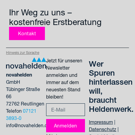
Ihr Weg zu uns –
kostenfreie Erstberatung
Kontakt
Hinweis zur Sprache
Jetzt für unseren
Wer
Newsletter
Spuren
novahelden
anmelden und
hinterlassen
GmbH
immer auf dem
Tübinger Straße
will,
neuesten Stand
66
bleiben!
braucht
72762 Reutlingen
Heldenwerk.
Telefon
07121
3893-0
Impressum
|
info@novahelden.de
Anmelden
Datenschutz
|