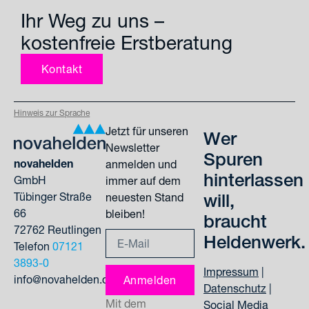
Ihr Weg zu uns –
kostenfreie Erstberatung
Kontakt
Hinweis zur Sprache
Jetzt für unseren
Wer
Newsletter
Spuren
novahelden
anmelden und
hinterlassen
GmbH
immer auf dem
Tübinger Straße
will,
neuesten Stand
66
bleiben!
braucht
72762 Reutlingen
Heldenwerk.
Telefon
07121
3893-0
Impressum
|
info@novahelden.de
Anmelden
Datenschutz
|
Mit dem
Alternative:
Social Media